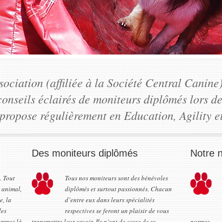
ociation (affiliée à la Société Central Canine
 conseils éclairés de moniteurs diplômés lors d
propose régulièrement en Education, Agility e
Des moniteurs diplômés
Notre 
. Tout
Tous nos moniteurs sont des bénévoles
n animal,
diplômés et surtout passionnés. Chacun
e, la
d’entre eux dans leurs spécialités
les
respectives se feront un plaisir de vous
ommes là
transmettre leur savoir. Ils n’ont de cesse de se
normes.