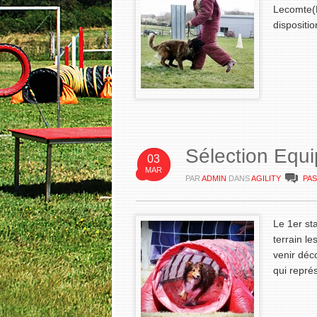
Lecomte(N
dispositio
Sélection Equi
03
MAR
PAR
ADMIN
DANS
AGILITY
PA
Le 1er st
terrain l
venir déco
qui repré