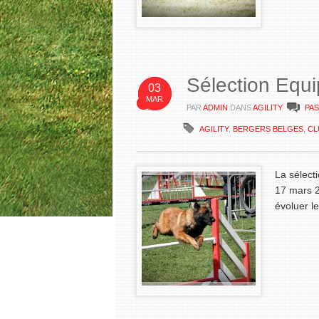
Sélection Equ
03
MAR
PAR
ADMIN
DANS
AGILITY
PA
AGILITY
,
BERGERS BELGES
,
CL
La sélect
17 mars 2
évoluer l