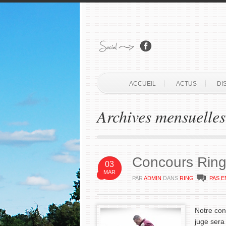
ACCUEIL
ACTUS
DI
Archives mensuelles
Concours Rin
03
MAR
PAR
ADMIN
DANS
RING
PAS 
Notre conc
juge sera